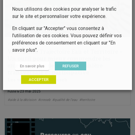
Nous utilisons des cookies pour analyser le trafic
sur le site et personnaliser votre expérience.
En cliquant sur "Accepter" vous consentez à
l’utilisation de ces cookies. Vous pouvez définir vos
préférences de consentement en cliquant sur "En
Webinaire
savoir plus".
Webinaire Trajectoire Eau et Territoire –
Un outil pour mieux comprendre les
enjeux locaux de l’eau de manière
En savoir plus
REFUSER
transversale et participative
ACCEPTER
Les webinaires du Creseb
23 mai 2025
Publié le
#aide à la décision
#creseb
#qualité de l'eau
#territoire