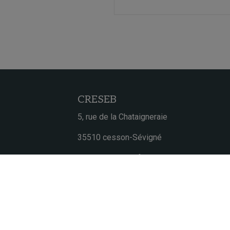
CRESEB
5, rue de la Chataigneraie
35510 cesson-Sévigné
contact@creseb.fr
Centre de Ressources et d’Expertise Scien
sur l’Eau de Bretagne
Plan 