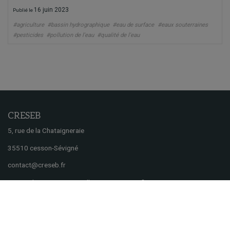
16 juin 2023
Publié le
#agriculture
#bassin hydrographique
#eau de surface
#eaux souterraines
#pesticides
#pollution de l'eau
#qualité de l'eau
CRESEB
5, rue de la Chataigneraie
35510 cesson-Sévigné
contact@creseb.fr
Centre de Ressources et d’Expertise Scientifique
sur l’Eau de Bretagne
Financé par :
Nous suivre :