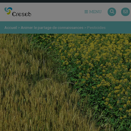
MENU
Accueil
>
Animer le partage de connaissances
>
Pesticides