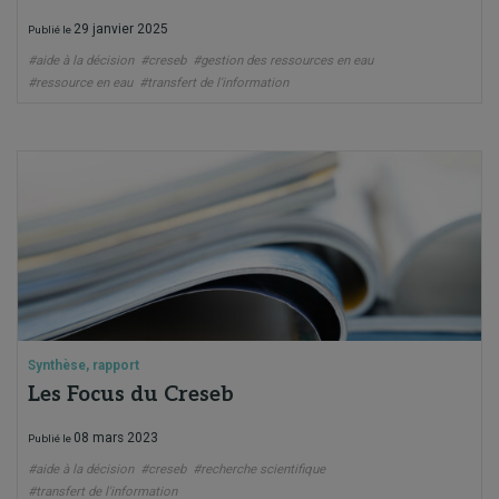
29 janvier 2025
Publié le
#aide à la décision
#creseb
#gestion des ressources en eau
#ressource en eau
#transfert de l'information
Synthèse, rapport
Les Focus du Creseb
08 mars 2023
Publié le
#aide à la décision
#creseb
#recherche scientifique
#transfert de l'information