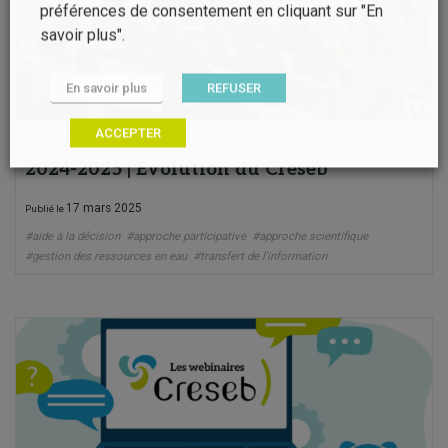
préférences de consentement en cliquant sur "En
savoir plus".
En savoir plus
REFUSER
ACCEPTER
Le CRESEB
2024-2025 | Évolution du Creseb
17 mars 2025
Publié le
#aide à la décision
#approche participative
#approche scientifique
#gestion des ressources en eau
#transfert de l'information