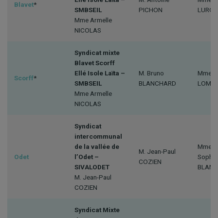
Blavet
*
SMBSEIL
PICHON
LURO
Mme Armelle
NICOLAS
Syndicat mixte
Blavet Scorff
Ellé Isole Laïta –
M. Bruno
Mme An
Scorff
*
SMBSEIL
BLANCHARD
LOMB
Mme Armelle
NICOLAS
Syndicat
intercommunal
de la vallée de
Mme A
M. Jean-Paul
Odet
l’Odet –
Sophie
COZIEN
SIVALODET
BLAN
M. Jean-Paul
COZIEN
Syndicat Mixte