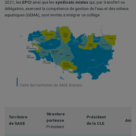
2021, les
EPCI
ainsi que les
syndicats mixtes
qui, par transfert ou
délégation, exercent la compétence de gestion de l’eau et des milieux
aquatiques (GEMA), sont invités à intégrer ce collège .
Carte des territoires de SAGE Bretons
Structure
Territoire
Président
porteuse
Anim
de SAGE
de la CLE
Président