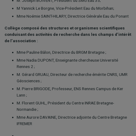
M. Joseph BOIVENT, Président du SMG Eau 35;
M Yannick Le Borgne, Vice-Président Eau du Morbihan;
Mme Noémie SAINT-HILARY, Directrice Générale Eau du Ponant
Collège composé des structures et organismes scientifiques
conduisant des activités de recherche dans les champs d’intérêt
de l’association :
Mme Pauline Bâlon, Directrice du BRGM Bretagne ;
Mme Nadia DUPONT, Enseignante chercheuse Université
Rennes 2 ;
M. Gérard GRUAU, Directeur de recherche émérite CNRS, UMR
Géosciences ;
M. Pierre BRIGODE, Professeur, ENS Rennes Campus de Ker
Lann ;
M. Florent GUHL, Président du Centre INRAE Bretagne-
Normandie ;
Mme Aurore DAVAINE, Directrice adjointe du Centre Bretagne
IFREMER