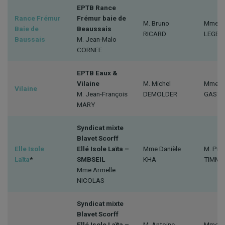
EPTB Rance
Rance Frémur
Frémur baie de
M. Bruno
Mme A
Baie de
Beaussais
RICARD
LEGEA
Baussais
M. Jean-Malo
CORNEE
EPTB Eaux &
Vilaine
M. Michel
Mme Ma
Vilaine
M. Jean-François
DEMOLDER
GAST
MARY
Syndicat mixte
Blavet Scorff
Elle Isole
Ellé Isole Laïta –
Mme Danièle
M. Pier
Laïta
*
SMBSEIL
KHA
TIMM
Mme Armelle
NICOLAS
Syndicat mixte
Blavet Scorff
Ellé Isole Laïta –
M. Antoine
Mme An