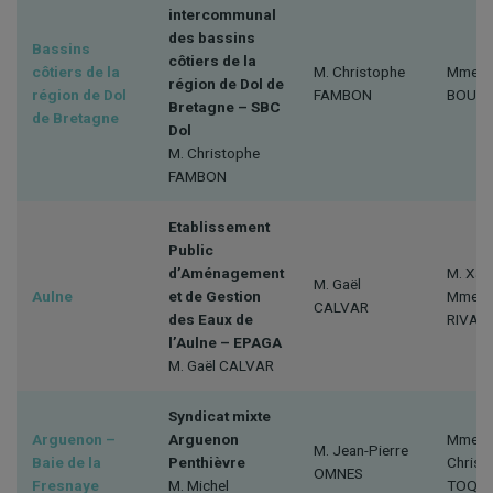
intercommunal
des bassins
Bassins
côtiers de la
côtiers de la
M. Christophe
Mme El
région de Dol de
région de Dol
FAMBON
BOUC
Bretagne – SBC
de Bretagne
Dol
M. Christophe
FAMBON
Etablissement
Public
d’Aménagement
M. Xav
M. Gaël
Aulne
et de Gestion
Mme Al
CALVAR
des Eaux de
RIVALL
l’Aulne – EPAGA
M. Gaël CALVAR
Syndicat mixte
Arguenon –
Arguenon
Mme Ma
M. Jean-Pierre
Baie de la
Penthièvre
Christi
OMNES
Fresnaye
M. Michel
TOQU