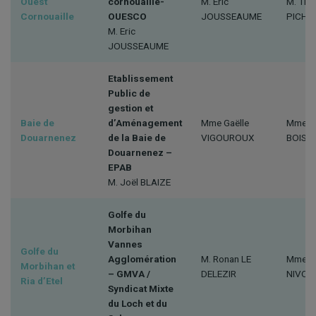
Ouest
cornouaille-
M. Eric
M. Th
Cornouaille
OUESCO
JOUSSEAUME
PICHE
M. Eric
JOUSSEAUME
Etablissement
Public de
gestion et
Baie de
d’Aménagement
Mme Gaëlle
Mme Al
Douarnenez
de la Baie de
VIGOUROUX
BOISH
Douarnenez –
EPAB
M. Joël BLAIZE
Golfe du
Morbihan
Vannes
Golfe du
Agglomération
M. Ronan LE
Mme Bé
Morbihan et
– GMVA /
DELEZIR
NIVOY
Ria d’Etel
Syndicat Mixte
du Loch et du