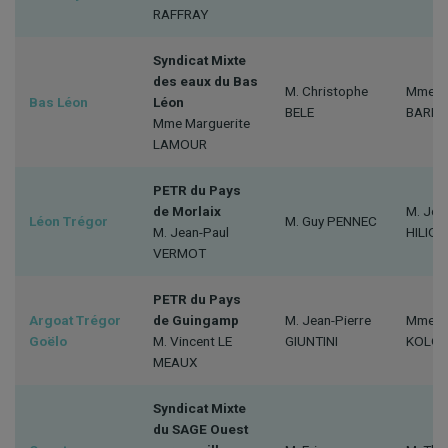
RAFFRAY
Syndicat Mixte
des eaux du Bas
M. Christophe
Mme Mé
Bas Léon
Léon
BELE
BARIC
Mme Marguerite
LAMOUR
PETR du Pays
de Morlaix
M. Joc
Léon Trégor
M. Guy PENNEC
M. Jean-Paul
HILIOU
VERMOT
PETR du Pays
Argoat Trégor
de Guingamp
M. Jean-Pierre
Mme Em
Goëlo
M. Vincent LE
GIUNTINI
KOLOD
MEAUX
Syndicat Mixte
du SAGE Ouest