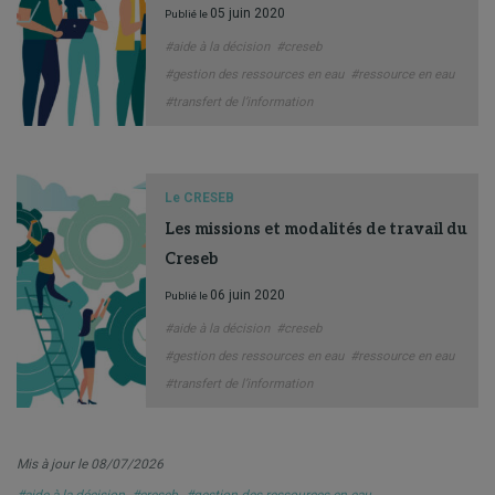
05 juin 2020
Publié le
#aide à la décision
#creseb
#gestion des ressources en eau
#ressource en eau
#transfert de l’information
Le CRESEB
Les missions et modalités de travail du
Creseb
06 juin 2020
Publié le
#aide à la décision
#creseb
#gestion des ressources en eau
#ressource en eau
#transfert de l’information
Mis à jour le 08/07/2026