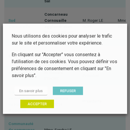
Sal
Concarneau
Sud
Cornouaille
M. Roger LE
Mme Mé
Cornouaille
agglomération
GOFF
BRANE
M. Olivier BELLEC
Nous utilisons des cookies pour analyser le trafic
sur le site et personnaliser votre expérience.
Membres
En cliquant sur "Accepter" vous consentez à
EPCI
Fonction
désigné.es
l’utilisation de ces cookies. Vous pouvez définir vos
préférences de consentement en cliquant sur "En
Brocéliande
M. Bernard
savoir plus".
Président
Communauté
ETHORE
En savoir plus
REFUSER
Communauté
de communes
Mme. Josiane
Présidente
ACCEPTER
du Haut Pays
KERLOC’H
Bigouden
Communauté
de communes
Mme. Sandra LE