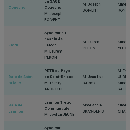
du SAGE
M. Joseph
Mme Sy
Couesnon
Couesnon
BOIVENT
ROY
M. Joseph
BOIVENT
Syndicat du
bassin de
M. Laurent
Mme Va
Elorn
l’Elorn
PERON
YEUC’
M. Laurent
PERON
PETR du Pays
M. Fra
Baie de Saint
de Saint-Brieuc
M. Jean-Luc
JUBER
Brieuc
M. Thierry
BARBO
Mme M
ANDRIEUX
RAFFI
Lannion Trégor
Baie de
Mme Annie
Mme Lu
Communauté
Lannion
BRAS-DENIS
CHAUV
M. Joël LE JEUNE
Syndicat