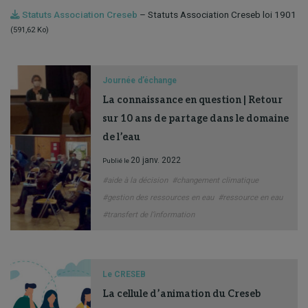
Statuts Association Creseb
– Statuts Association Creseb loi 1901
(591,62 Ko)
Journée d’échange
La connaissance en question | Retour
sur 10 ans de partage dans le domaine
de l’eau
20 janv. 2022
Publié le
#aide à la décision
#changement climatique
#gestion des ressources en eau
#ressource en eau
#transfert de l’information
Le CRESEB
La cellule d’animation du Creseb