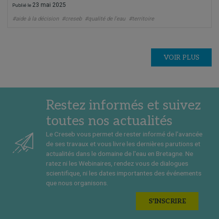
23 mai 2025
Publié le
#aide à la décision
#creseb
#qualité de l'eau
#territoire
VOIR PLUS
Restez informés et suivez
toutes nos actualités
Le Creseb vous permet de rester informé de l'avancée
de ses travaux et vous livre les dernières parutions et
actualités dans le domaine de l'eau en Bretagne. Ne
ratez ni les Webinaires, rendez vous de dialogues
scientifique, ni les dates importantes des événements
que nous organisons.
S'INSCRIRE