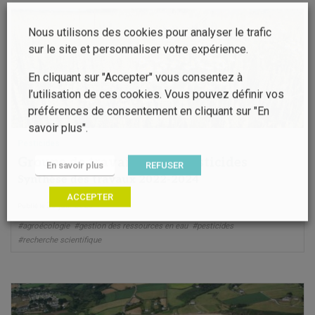
Nous utilisons des cookies pour analyser le trafic
sur le site et personnaliser votre expérience.
En cliquant sur "Accepter" vous consentez à
l’utilisation de ces cookies. Vous pouvez définir vos
préférences de consentement en cliquant sur "En
savoir plus".
Pesticides
Groupe de travail eau et pesticides
En savoir plus
REFUSER
Synthèse des travaux 2022-2024
ACCEPTER
25 juil. 2025
Publié le
#agroécologie
#gestion des ressources en eau
#pesticides
#recherche scientifique