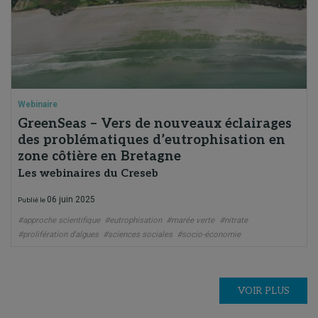
Webinaire
GreenSeas – Vers de nouveaux éclairages
des problématiques d’eutrophisation en
zone côtière en Bretagne
Les webinaires du Creseb
06 juin 2025
Publié le
#approche scientifique
#eutrophisation
#marée verte
#nitrate
#prolifération d'algues
#sciences sociales
#socio-économie
VOIR PLUS