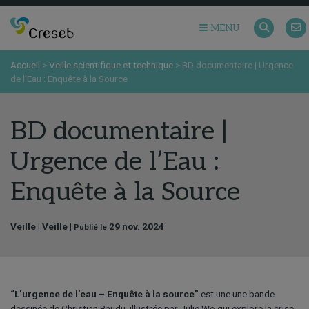
MENU
Accueil
>
Veille scientifique et technique
>
BD documentaire | Urgence
de l’Eau : Enquête à la Source
BD documentaire |
Urgence de l’Eau :
Enquête à la Source
Veille | Veille |
29 nov. 2024
Publié le
“L’urgence de l’eau – Enquête à la source”
est une une bande
dessinée de Christian Baudu, illustrée par Julie Wo qui explore la crise