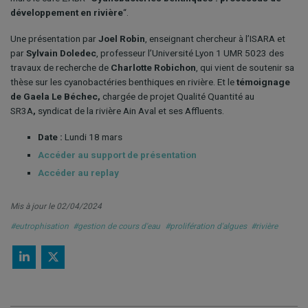
développement en rivière
“.
Une présentation par
Joel Robin
, enseignant chercheur à l’ISARA et
par
Sylvain Doledec
, professeur l’Université Lyon 1 UMR 5023
des
travaux de recherche de
Charlotte Robichon
, qui vient de soutenir sa
thèse sur les cyanobactéries benthiques en rivière. Et le
témoignage
de Gaela Le Béchec,
chargée de projet Qualité Quantité au
SR3A
,
syndicat de la rivière Ain Aval et ses Affluents.
Date :
Lundi 18 mars
Accéder au support de présentation
Accéder au replay
Mis à jour le 02/04/2024
#eutrophisation
#gestion de cours d'eau
#prolifération d'algues
#rivière