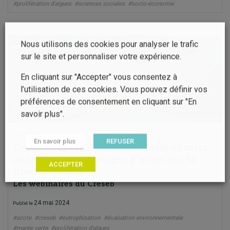
#prolifération d'algues
#sciences sociales
#socio-économie
Nous utilisons des cookies pour analyser le trafic
sur le site et personnaliser votre expérience.
En cliquant sur "Accepter" vous consentez à
l’utilisation de ces cookies. Vous pouvez définir vos
préférences de consentement en cliquant sur "En
savoir plus".
Webinaire
En savoir plus
REFUSER
Comprendre la dynamique inter et intra-
annuelle des échouages d’ulves sur le
ACCEPTER
littoral breton
Les webinaires du Creseb
24 mai 2024
Publié le
#azote
#creseb
#eutrophisation
#évaluation environnementale
#marée verte
#prolifération d'algues