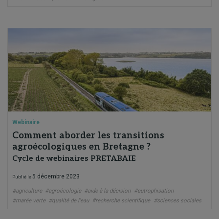
Webinaire
Comment aborder les transitions
agroécologiques en Bretagne ?
Cycle de webinaires PRETABAIE
5 décembre 2023
Publié le
#agriculture
#agroécologie
#aide à la décision
#eutrophisation
#marée verte
#qualité de l'eau
#recherche scientifique
#sciences sociales