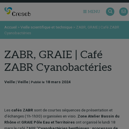
MENU
Accueil
>
Veille scientifique et technique
>
ZABR, GRAIE | Café ZABR
Cyanobactéries
ZABR, GRAIE | Café
ZABR Cyanobactéries
Veille | Veille |
18 mars 2024
Publié le
Les
cafés ZABR
sont de courtes séquences de présentation et
d’échanges (1h-1h30) organisées en visio.
Zone Atelier Bassin du
Rhône
et
GRAIE Pôle Eau et Territoires
ont organisé le lundi 18
mars le café ZABR “
Cyanobactéries benthiques : processus de