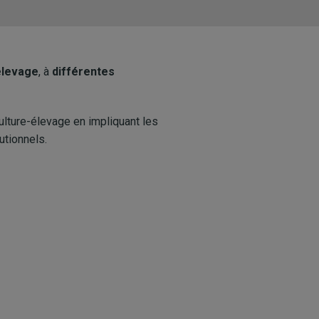
élevage
, à
différentes
ulture-élevage en impliquant les
utionnels.