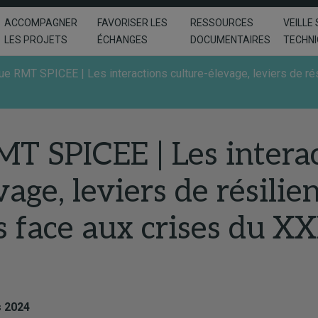
ACCOMPAGNER
FAVORISER LES
RESSOURCES
VEILLE 
LES PROJETS
ÉCHANGES
DOCUMENTAIRES
TECHN
ue RMT SPICEE | Les interactions culture-élevage, leviers de rés
MT SPICEE | Les intera
vage, leviers de résilie
s face aux crises du XX
 2024