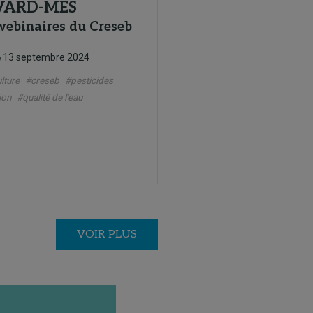
VARD-MES
webinaires du Creseb
13 septembre 2024
e
lture
#creseb
#pesticides
ion
#qualité de l'eau
VOIR PLUS