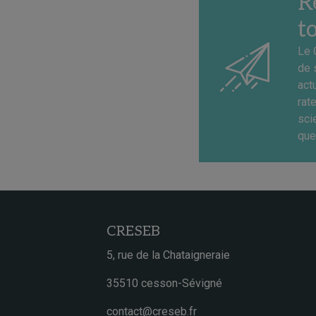
R
t
Le 
de 
act
rat
sci
que
CRESEB
5, rue de la Chataigneraie
35510 cesson-Sévigné
contact@creseb.fr