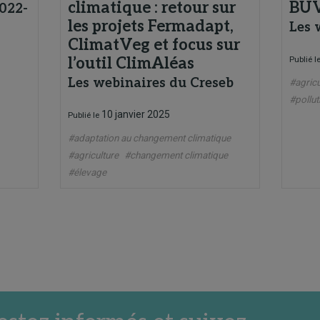
climatique : retour sur
BU
022-
les projets Fermadapt,
Les 
ClimatVeg et focus sur
l’outil ClimAléas
Publié l
Les webinaires du Creseb
#agricu
#pollut
10 janvier 2025
Publié le
#adaptation au changement climatique
#agriculture
#changement climatique
#élevage