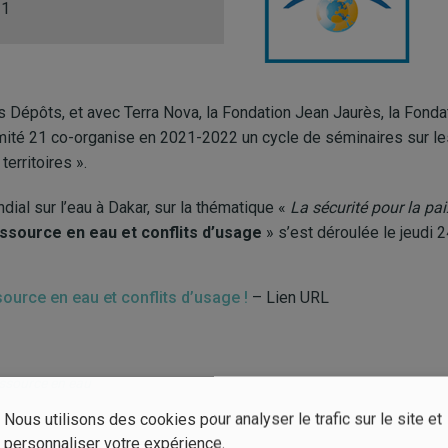
21
s Dépôts, et avec Terra Nova, la Fondation Jean Jaurès, la Fondat
mité 21 co-organise en 2021-2022 un cycle de séminaires sur les
erritoires ».
dial sur l’eau à Dakar, sur la thématique «
La sécurité pour la pa
essource en eau et conflits d’usage
» s’est déroulée le jeudi 
source en eau et conflits d’usage !
– Lien URL
ssource en eau
Nous utilisons des cookies pour analyser le trafic sur le site et
personnaliser votre expérience.