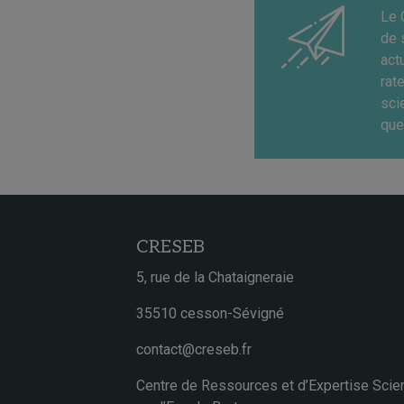
Le 
de 
act
rat
sci
que
CRESEB
5, rue de la Chataigneraie
35510 cesson-Sévigné
contact@creseb.fr
Centre de Ressources et d’Expertise Scien