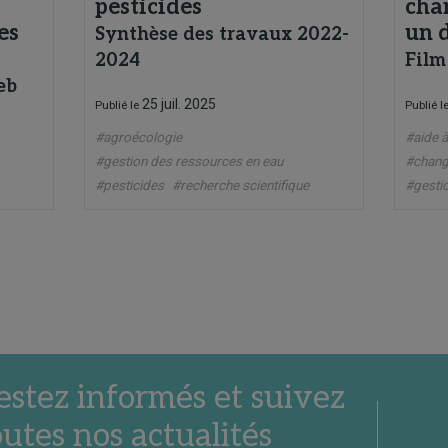
pesticides
cha
es
un d
Synthèse des travaux 2022-
2024
Film
eb
25 juil. 2025
Publié le
Publié l
#agroécologie
#aide à
#gestion des ressources en eau
#chang
#pesticides
#recherche scientifique
#gesti
estez informés et suivez
outes nos actualités