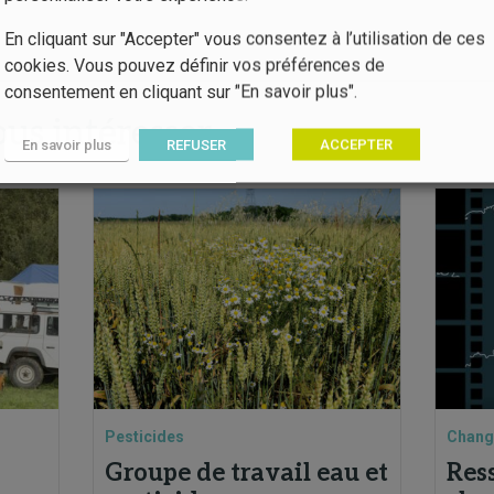
En cliquant sur "Accepter" vous consentez à l’utilisation de ces
cookies. Vous pouvez définir vos préférences de
consentement en cliquant sur "En savoir plus".
ous intéresser
En savoir plus
REFUSER
ACCEPTER
Pesticides
Chang
Groupe de travail eau et
Res