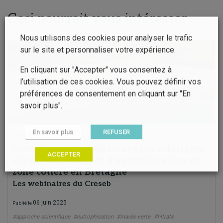
Ceci pourrait vous intéresser
Nous utilisons des cookies pour analyser le trafic
sur le site et personnaliser votre expérience.
En cliquant sur "Accepter" vous consentez à
l’utilisation de ces cookies. Vous pouvez définir vos
préférences de consentement en cliquant sur "En
savoir plus".
En savoir plus
REFUSER
Webinaire
GreenSeas – Vers de nouveaux éclairages
ACCEPTER
des problématiques d’eutrophisation en
zone côtière en Bretagne
Les webinaires du Creseb
06 juin 2025
Publié le
#approche scientifique
#eutrophisation
#marée verte
#nitrate