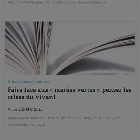
#prolifération d'algues
#sciences sociales
#socio-économie
Article, thèse, mémoire
Faire face aux « marées vertes », penser les
crises du vivant
26 févr. 2025
Publié le
#approche participative
#azote
#biodiversité
#littoral
#marée verte
#recherche scientifique