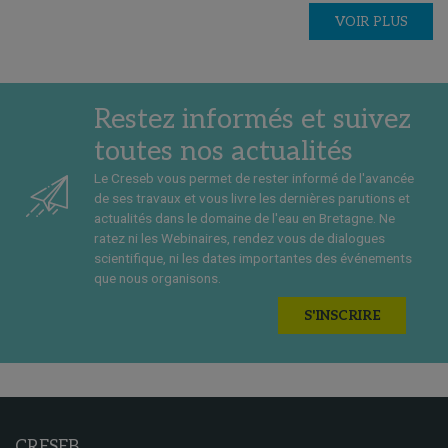
VOIR PLUS
Restez informés et suivez
toutes nos actualités
Le Creseb vous permet de rester informé de l'avancée
de ses travaux et vous livre les dernières parutions et
actualités dans le domaine de l'eau en Bretagne. Ne
ratez ni les Webinaires, rendez vous de dialogues
scientifique, ni les dates importantes des événements
que nous organisons.
S'INSCRIRE
CRESEB