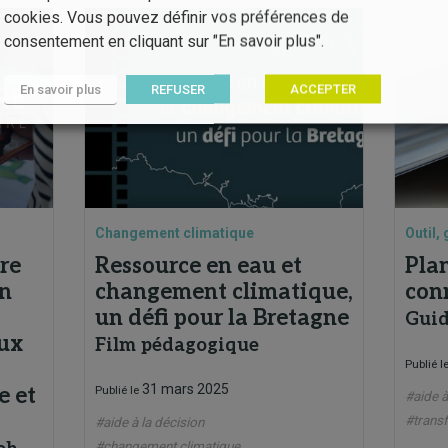
cookies. Vous pouvez définir vos préférences de
consentement en cliquant sur "En savoir plus".
En savoir plus
REFUSER
ACCEPTER
Changement climatique
Outil, 
re
Ressource en eau et
Plan
Un
changement climatique,
con
un défi pour la Bretagne
Guid
eux
Film pédagogique
Publié l
31 mars 2025
e et
Publié le
#aide à
#transf
#aide à la décision
#changement climatique