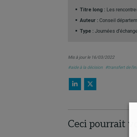
Titre long :
Les rencontre
Auteur :
Conseil départem
Type :
Journées d’échang
Mis à jour le 16/03/2022
#aide à la décision
#transfert de l'i
Ceci pourrait v