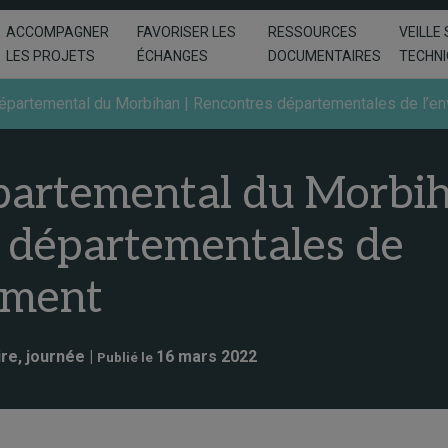
ACCOMPAGNER
FAVORISER LES
RESSOURCES
VEILLE 
LES PROJETS
ÉCHANGES
DOCUMENTAIRES
TECHN
épartemental du Morbihan | Rencontres départementales de l’e
partemental du Morbih
 départementales de
ement
re, journée |
16 mars 2022
Publié le