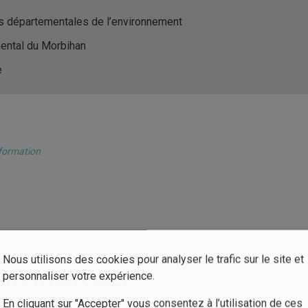
s départementales de l’environnement
ental du Morbihan
e
nformation
Nous utilisons des cookies pour analyser le trafic sur le site et
ous intéresser
personnaliser votre expérience.
En cliquant sur "Accepter" vous consentez à l’utilisation de ces