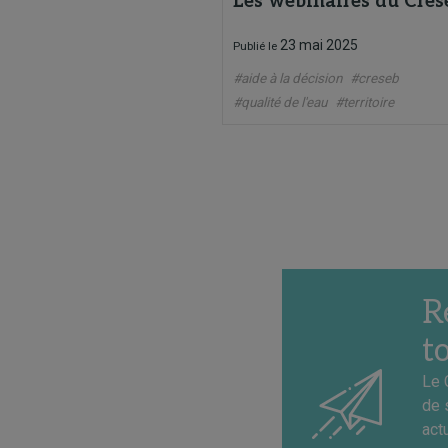
Les webinaires du Cres
23 mai 2025
Publié le
#aide à la décision
#creseb
#qualité de l'eau
#territoire
R
t
Le 
de 
act