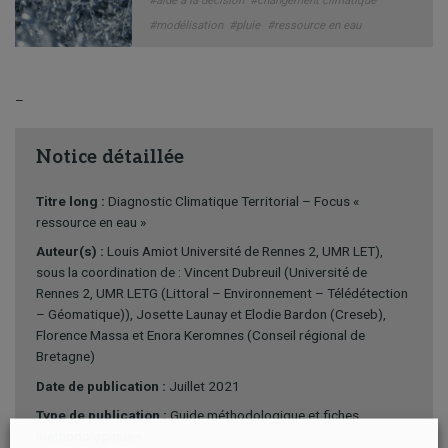
#modélisation
#pluie
#ressource en eau
–
Notice détaillée
Titre long :
Diagnostic Climatique Territorial – Focus «
ressource en eau »
Auteur(s) :
Louis Amiot Université de Rennes 2, UMR LET),
sous la coordination de : Vincent Dubreuil (Université de
Rennes 2, UMR LETG (Littoral – Environnement – Télédétection
– Géomatique)), Josette Launay et Elodie Bardon (Creseb),
Florence Massa et Enora Keromnes (Conseil régional de
Bretagne)
Date de publication :
Juillet 2021
Type de publication :
Guide méthodologique et fiches
méthodologiques