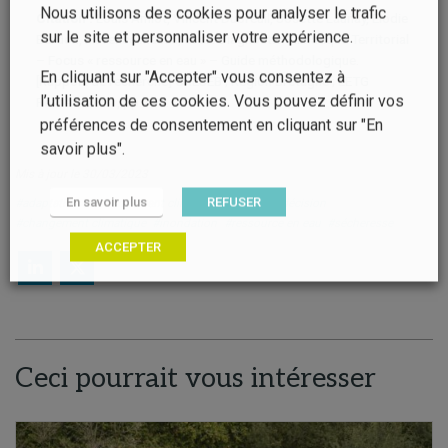
Nous utilisons des cookies pour analyser le trafic
Citation :
Louis Amiot, Vincent Dubreuil, Josette Launay, Elodie
sur le site et personnaliser votre expérience.
Bardon, Florence Massa, et al.. Diagnostic Climatique Territorial
– Focus « ressource en eau » – Guide méthodologique.
En cliquant sur "Accepter" vous consentez à
[Rapport de recherche] CRESEB ; Région Bretagne ; LETG
l’utilisation de ces cookies. Vous pouvez définir vos
Rennes. 2021, pp.146.
préférences de consentement en cliquant sur "En
savoir plus".
Mis à jour le 30/03/2023
En savoir plus
REFUSER
#adaptation au changement climatique
#aide à la décision
#changement climatique
#inondation
#ressource en eau
#sécheresse
ACCEPTER
Ceci pourrait vous intéresser