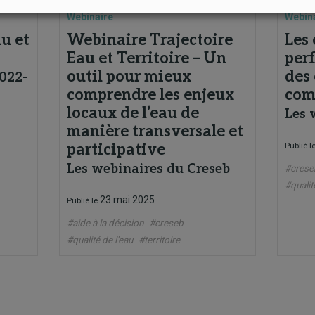
Webinaire
Webin
u et
Webinaire Trajectoire
Les
Eau et Territoire – Un
perf
outil pour mieux
des 
022-
comprendre les enjeux
com
locaux de l’eau de
Les 
manière transversale et
participative
Publié l
Les webinaires du Creseb
#crese
#qualit
23 mai 2025
Publié le
#aide à la décision
#creseb
#qualité de l'eau
#territoire