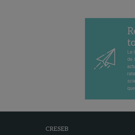
R
t
Le 
de 
act
rat
sci
que
CRESEB