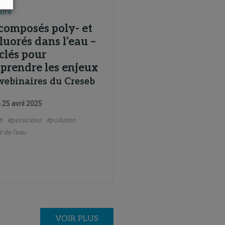
aire
 composés poly- et
luorés dans l’eau –
clés pour
prendre les enjeux
webinaires du Creseb
25 avril 2025
e
b
#pesticides
#pollution
é de l'eau
VOIR PLUS