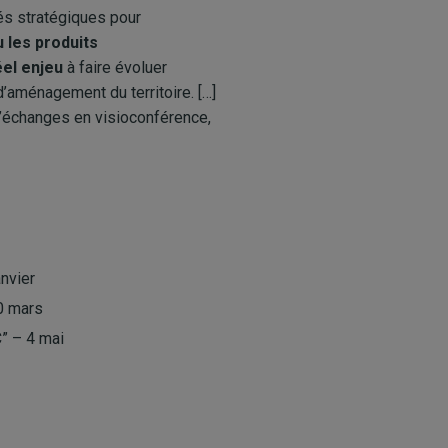
és stratégiques pour
u les produits
éel enjeu
à faire évoluer
’aménagement du territoire. […]
d’échanges en visioconférence,
nvier
0 mars
” – 4 mai