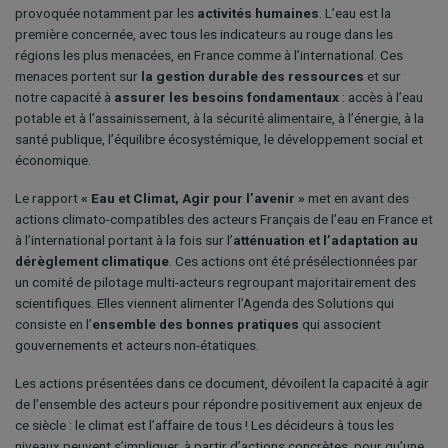
provoquée notamment par les
activités humaines
. L’eau est la
première concernée, avec tous les indicateurs au rouge dans les
régions les plus menacées, en France comme à l’international. Ces
menaces portent sur
la gestion durable des ressources
et sur
notre capacité à
assurer les besoins fondamentaux
: accès à l’eau
potable et à l’assainissement, à la sécurité alimentaire, à l’énergie, à la
santé publique, l’équilibre écosystémique, le développement social et
économique.
Le rapport
« Eau et Climat, Agir pour l’avenir »
met en avant des
actions climato-compatibles des acteurs Français de l’eau en France et
à l’international portant à la fois sur l’
atténuation et l’adaptation au
dérèglement climatique
. Ces actions ont été présélectionnées par
un comité de pilotage multi-acteurs regroupant majoritairement des
scientifiques. Elles viennent alimenter l’Agenda des Solutions qui
consiste en l’
ensemble des bonnes pratiques
qui associent
gouvernements et acteurs non-étatiques.
Les actions présentées dans ce document, dévoilent la capacité à agir
de l’ensemble des acteurs pour répondre positivement aux enjeux de
ce siècle : le climat est l’affaire de tous ! Les décideurs à tous les
niveaux peuvent s’impliquer, à partir d’actions concrètes, pour qu’une