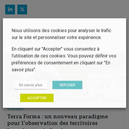
Nous utilisons des cookies pour analyser le trafic
sur le site et personnaliser votre expérience.
Ceci pourrait vous intéresser
En cliquant sur "Accepter" vous consentez à
l’utilisation de ces cookies. Vous pouvez définir vos
préférences de consentement en cliquant sur "En
savoir plus".
En savoir plus
REFUSER
ACCEPTER
Webinaire
Terra Forma : un nouveau paradigme
pour l’observation des territoires