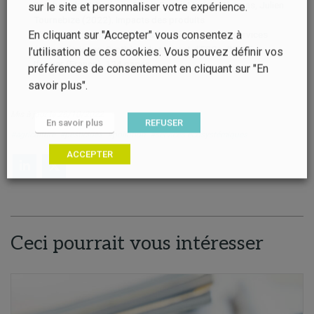
Stachowski-Haberkorn, Elliott Sucré, Marielle Thomas, Julien
sur le site et personnaliser votre expérience.
Tournebize (2022). Impacts des produits
En cliquant sur "Accepter" vous consentez à
phytopharmaceutiques sur la biodiversité et les services
écosystémiques, Synthèse du rapport d’ESCo, INRAE –
l’utilisation de ces cookies. Vous pouvez définir vos
Ifremer (France), 124 pages
préférences de consentement en cliquant sur "En
savoir plus".
Mis à jour le 26/10/2022
En savoir plus
REFUSER
#agriculture
#pesticides
#pollution
#services écosystémiques
ACCEPTER
Ceci pourrait vous intéresser