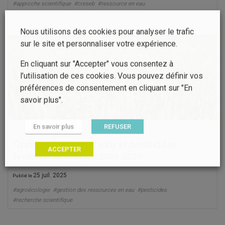
#approche scientifique
#creseb
#ressource en eau
Nous utilisons des cookies pour analyser le trafic
sur le site et personnaliser votre expérience.
En cliquant sur "Accepter" vous consentez à
l’utilisation de ces cookies. Vous pouvez définir vos
préférences de consentement en cliquant sur "En
savoir plus".
En savoir plus
REFUSER
Pesticides
Groupe de travail eau et pesticides
ACCEPTER
Synthèse des travaux 2022-2024
25 juil. 2025
Publié le
#agroécologie
#gestion des ressources en eau
#pesticides
#recherche scientifique