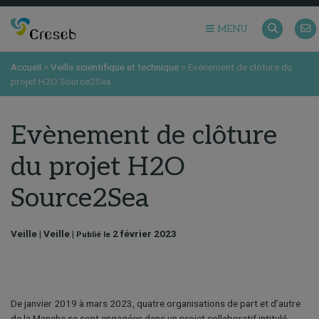
MENU
Accueil
>
Veille scientifique et technique
>
Evènement de clôture du
projet H2O Source2Sea
Evènement de clôture
du projet H2O
Source2Sea
Veille | Veille |
2 février 2023
Publié le
De janvier 2019 à mars 2023, quatre organisations de part et d’autre
de la Manche se sont engagées dans un projet collaboratif intitulé