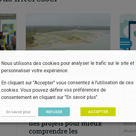
Nous utilisons des cookies pour analyser le trafic sur le site et
personnaliser votre expérience.
Webinaire
Webin
En cliquant sur "Accepter" vous consentez à l’utilisation de ces
cookies. Vous pouvez définir vos préférences de
on
Qualité d’estuaires
Les
consentement en cliquant sur "En savoir plus".
bretons avec
Cre
l’indicateur poisson :
En savoir plus
REFUSER
ACCEPTER
INPEC et AnaCoNoR,
Publié l
des projets pour mieux
#aide à
comprendre les
#transf