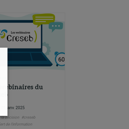
aire
 webinaires du
seb
01 janv. 2025
e
 la décision
#creseb
ert de l'information