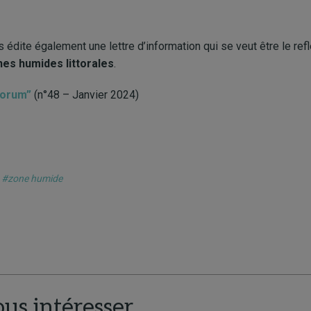
dite également une lettre d’information qui se veut être le refle
nes humides littorales
.
“Forum”
(n°48 – Janvier 2024)
#zone humide
ous intéresser