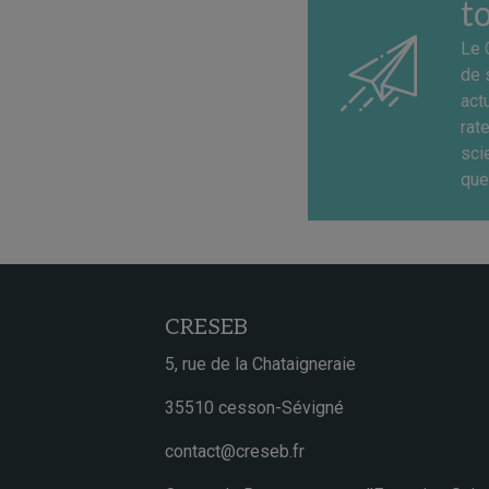
t
Le 
de 
act
rat
sci
que
CRESEB
5, rue de la Chataigneraie
35510 cesson-Sévigné
contact@creseb.fr