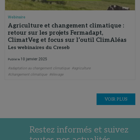
Webinaire
Agriculture et changement climatique :
retour sur les projets Fermadapt,
ClimatVeg et focus sur l’outil ClimAléas
Les webinaires du Creseb
10 janvier 2025
Publié le
#adaptation au changement climatique
#agriculture
#changement climatique
#élevage
VOIR PLUS
Restez informés et suivez
toutes nos actualités