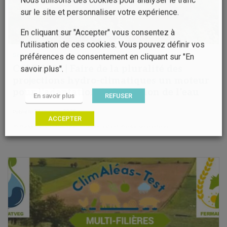
sur le site et personnaliser votre expérience.
En cliquant sur "Accepter" vous consentez à
l’utilisation de ces cookies. Vous pouvez définir vos
Séminaire
préférences de consentement en cliquant sur "En
CGLE 2025 | Faire de la pluralité des
savoir plus".
projections hydro-climatiques un moteur
pour l’adaptation de la gestion de l’eau
En savoir plus
REFUSER
23 janvier 2025
Publié le
ACCEPTER
#changement climatique
#modélisation
#ressource en eau