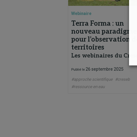
Webinaire
Terra Forma : un
nouveau paradigme
pour l’observation d
territoires
Les webinaires du Cres
26 septembre 2025
Publié le
#approche scientifique
#creseb
#ressource en eau