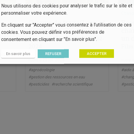
Nous utilisons des cookies pour analyser le trafic sur le site et
personnaliser votre expérience.
Pesticides
Chang
Groupe de travail eau et
Res
En cliquant sur "Accepter" vous consentez à l’utilisation de ces
pesticides
cha
cookies. Vous pouvez définir vos préférences de
es
un d
Synthèse des travaux 2022-
consentement en cliquant sur "En savoir plus".
2024
Film
eb
En savoir plus
REFUSER
ACCEPTER
25 juil. 2025
Publié le
Publié l
#agroécologie
#aide à
#gestion des ressources en eau
#chang
#pesticides
#recherche scientifique
#gesti