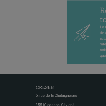
R
t
Le 
de 
act
rat
sci
que
CRESEB
5, rue de la Chataigneraie
35510 cesson-Sévigné