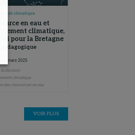
ement climatique
source en eau et
ngement climatique,
éfi pour la Bretagne
 pédagogique
31 mars 2025
e
 la décision
ement climatique
on des ressources en eau
VOIR PLUS