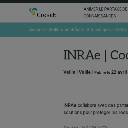
ANIMER LE PARTAGE DE
CONNAISSANCES
Accueil
>
Veille scientifique et technique
>
INRAe 
INRAe | Coo
Veille | Veille |
22 avril
Publié le
INRAe
​​collabore avec des part
solutions pour protéger les ress
Mis à jour le 07/04/2023