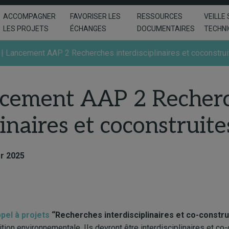
ACCOMPAGNER
FAVORISER LES
RESSOURCES
VEILLE 
LES PROJETS
ÉCHANGES
DOCUMENTAIRES
TECHN
 | Lancement AAP 2 Recherches interdisciplinaires et coconstru
ancement AAP 2 Recher
linaires et coconstruite
er 2025
pel à projets
“Recherches interdisciplinaires et co-constru
ition environnementale. Ils devront être interdisciplinaires et co