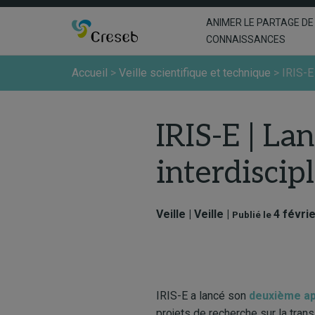
ANIMER LE PARTAGE DE
CONNAISSANCES
Accueil
>
Veille scientifique et technique
>
IRIS-E
IRIS-E | L
interdiscip
Veille | Veille |
4 févri
Publié le
IRIS-E a lancé son
deuxième ap
projets de recherche sur la trans