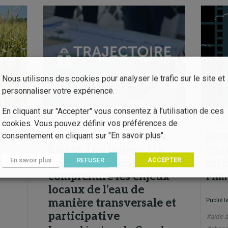
Nous utilisons des cookies pour analyser le trafic sur le site et
personnaliser votre expérience.
En cliquant sur "Accepter" vous consentez à l’utilisation de ces
Webinaire
Chang
cookies. Vous pouvez définir vos préférences de
u et
Webinaire Trajectoire
Res
consentement en cliquant sur "En savoir plus".
Eau et Territoire – Un
cha
En savoir plus
REFUSER
ACCEPTER
outil pour mieux
un d
022-
comprendre les enjeux
Film
locaux de l’eau de
manière transversale et
Publié l
participative
#aide à