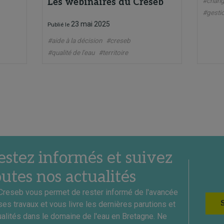
Les webinaires du Creseb
#chang
#gesti
23 mai 2025
Publié le
#aide à la décision
#creseb
#qualité de l'eau
#territoire
estez informés et suivez
outes nos actualités
Creseb vous permet de rester informé de l'avancée
ses travaux et vous livre les dernières parutions et
ualités dans le domaine de l'eau en Bretagne. Ne