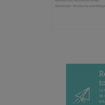
#gestion des ressources en eau
#pesticides
#recherche scientifique
R
t
Le 
de 
act