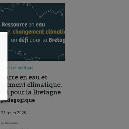
ement climatique
source en eau et
ngement climatique,
éfi pour la Bretagne
 pédagogique
31 mars 2025
e
 la décision