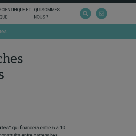
SCIENTIFIQUE ET
QUI SOMMES-
IQUE
NOUS ?
ites
ches
s
ites”
qui financera entre 6 à 10
-construits entre partenaires