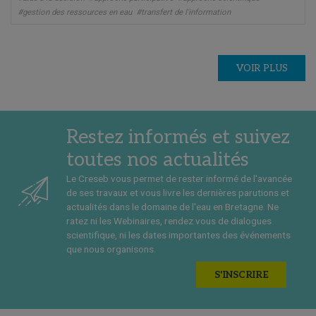
#gestion des ressources en eau
#transfert de l'information
VOIR PLUS
Restez informés et suivez
toutes nos actualités
Le Creseb vous permet de rester informé de l'avancée
de ses travaux et vous livre les dernières parutions et
actualités dans le domaine de l'eau en Bretagne. Ne
ratez ni les Webinaires, rendez vous de dialogues
scientifique, ni les dates importantes des événements
que nous organisons.
S'INSCRIRE