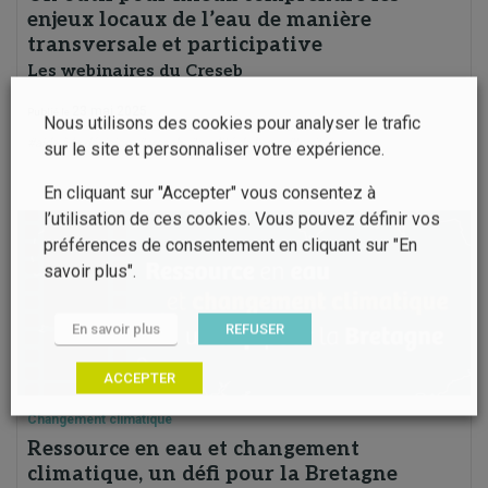
enjeux locaux de l’eau de manière
transversale et participative
Les webinaires du Creseb
23 mai 2025
Publié le
Nous utilisons des cookies pour analyser le trafic
#aide à la décision
#creseb
#qualité de l'eau
#territoire
sur le site et personnaliser votre expérience.
En cliquant sur "Accepter" vous consentez à
l’utilisation de ces cookies. Vous pouvez définir vos
préférences de consentement en cliquant sur "En
savoir plus".
En savoir plus
REFUSER
ACCEPTER
Changement climatique
Ressource en eau et changement
climatique, un défi pour la Bretagne