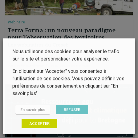
Webinaire
Terra Forma : un nouveau paradigme
pour l’observation des territoires
Les webinaires du Creseb
Nous utilisons des cookies pour analyser le trafic
26 septembre 2025
Publié le
sur le site et personnaliser votre expérience.
#approche scientifique
#creseb
#ressource en eau
En cliquant sur "Accepter" vous consentez à
l’utilisation de ces cookies. Vous pouvez définir vos
préférences de consentement en cliquant sur "En
savoir plus".
En savoir plus
REFUSER
ACCEPTER