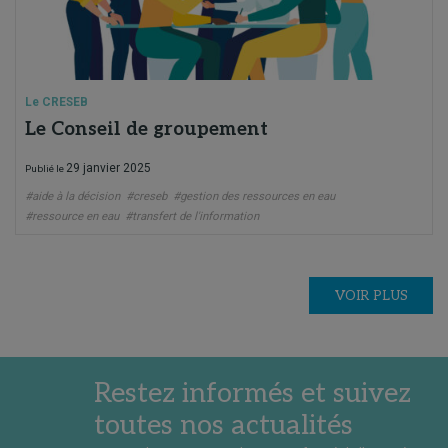
Le CRESEB
Le Conseil de groupement
29 janvier 2025
Publié le
#aide à la décision
#creseb
#gestion des ressources en eau
#ressource en eau
#transfert de l'information
VOIR PLUS
Restez informés et suivez
toutes nos actualités