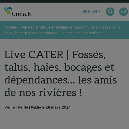
MENU
Accueil
>
Veille scientifique et technique
>
Live CATER | Fossés, talus,
haies, bocages et dépendances… les amis de nos rivières !
Live CATER | Fossés,
talus, haies, bocages et
dépendances… les amis
de nos rivières !
Veille | Veille |
28 mars 2024
Publié le