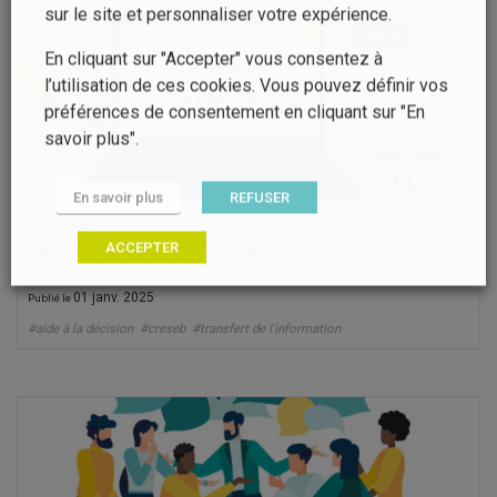
sur le site et personnaliser votre expérience.
En cliquant sur "Accepter" vous consentez à
l’utilisation de ces cookies. Vous pouvez définir vos
préférences de consentement en cliquant sur "En
savoir plus".
En savoir plus
REFUSER
Webinaire
ACCEPTER
Les webinaires du Creseb
01 janv. 2025
Publié le
#aide à la décision
#creseb
#transfert de l'information