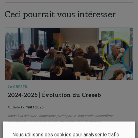
Ceci pourrait vous intéresser
Le CRESEB
2024-2025 | Évolution du Creseb
17 mars 2025
Publié le
#aide à la décision
#approche participative
#approche scientifique
#gestion des ressources en eau
#transfert de l'information
Nous utilisons des cookies pour analyser le trafic