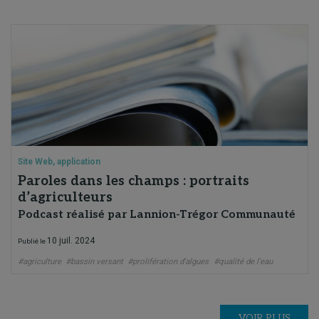
Site Web, application
Paroles dans les champs : portraits
d’agriculteurs
Podcast réalisé par Lannion-Trégor Communauté
10 juil. 2024
Publié le
#agriculture
#bassin versant
#prolifération d'algues
#qualité de l'eau
VOIR PLUS