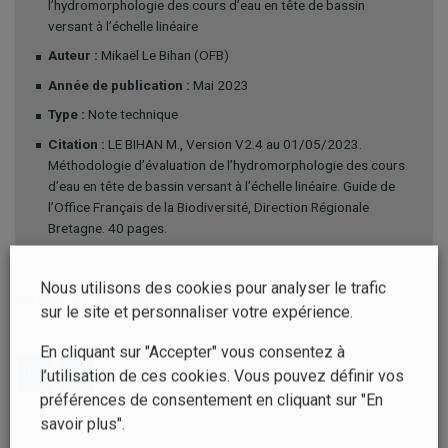
l’hydromorphologie des cours d’eau en tête de bassin
versant à l’échelle linéaire
Auteur :
Mikaël Le Bihan (OFB)
Année de publication :
Mai 2023
Type :
Note technique
Citation :
LE BIHAN M., Version V2.4 au 01/05/2023.
Méthodologie d’évaluation de l’hydromorphologie des cours
d’eau en tête de bassin versant à l’échelle linéaire. Guide de
l’Office Français de la Biodiversité, Direction Régionale
Bretagne. 40 pages.
Nous utilisons des cookies pour analyser le trafic
Mis à jour le 11/07/2023
sur le site et personnaliser votre expérience.
#bassin versant
#hydromorphologie
#restauration des cours d'eau
En cliquant sur "Accepter" vous consentez à
l’utilisation de ces cookies. Vous pouvez définir vos
préférences de consentement en cliquant sur "En
savoir plus".