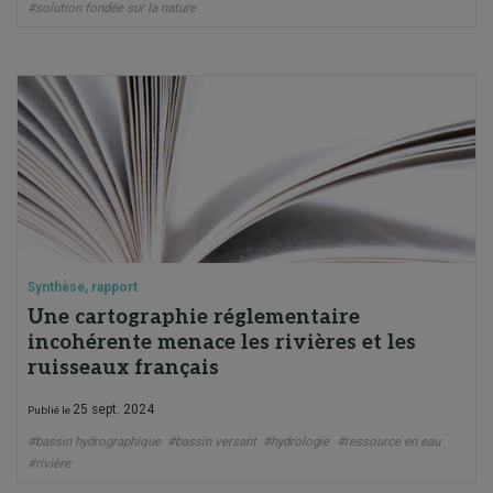
#solution fondée sur la nature
Synthèse, rapport
Une cartographie réglementaire
incohérente menace les rivières et les
ruisseaux français
25 sept. 2024
Publié le
#bassin hydrographique
#bassin versant
#hydrologie
#ressource en eau
#rivière