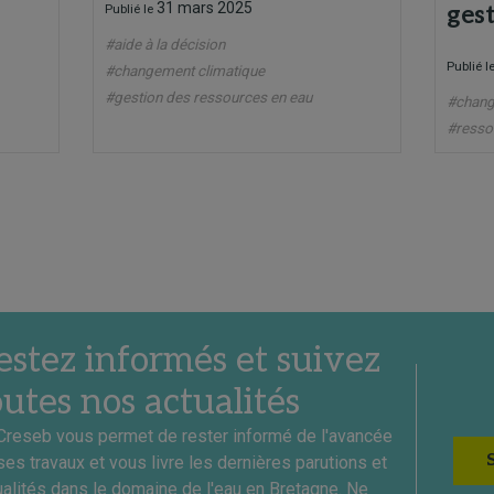
31 mars 2025
Publié le
gest
#aide à la décision
Publié l
#changement climatique
#gestion des ressources en eau
#chang
#resso
estez informés et suivez
outes nos actualités
Creseb vous permet de rester informé de l'avancée
ses travaux et vous livre les dernières parutions et
ualités dans le domaine de l'eau en Bretagne. Ne