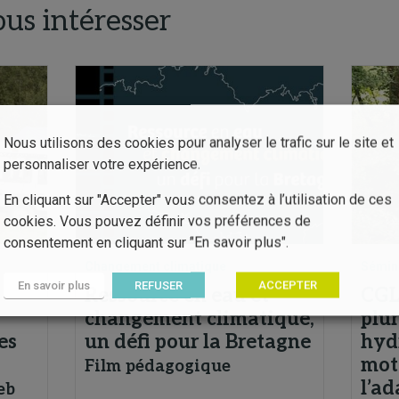
ous intéresser
Nous utilisons des cookies pour analyser le trafic sur le site et
personnaliser votre expérience.
En cliquant sur "Accepter" vous consentez à l’utilisation de ces
cookies. Vous pouvez définir vos préférences de
consentement en cliquant sur "En savoir plus".
Changement climatique
Sémin
En savoir plus
REFUSER
ACCEPTER
Ressource en eau et
CGLE
changement climatique,
plur
es
un défi pour la Bretagne
hyd
mot
Film pédagogique
l’ad
eb