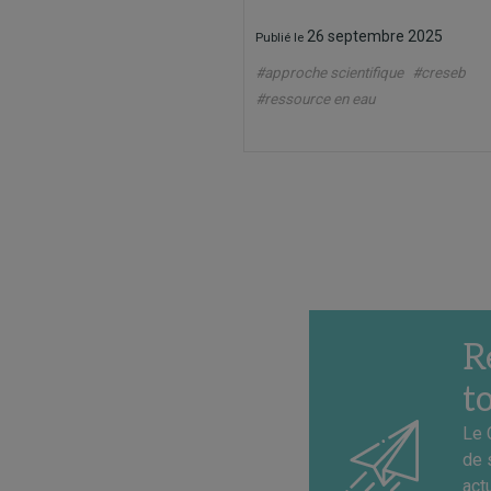
26 septembre 2025
Publié le
#approche scientifique
#creseb
#ressource en eau
R
t
Le 
de 
act