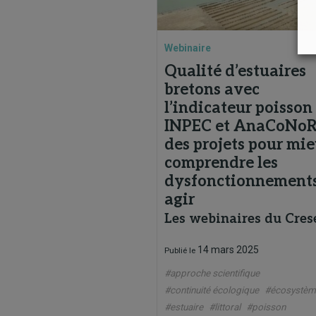
Webinaire
Qualité d’estuaires
bretons avec
l’indicateur poisson 
INPEC et AnaCoNoR
des projets pour mi
comprendre les
dysfonctionnements
agir
Les webinaires du Cres
14 mars 2025
Publié le
#approche scientifique
#continuité écologique
#écosystèm
#estuaire
#littoral
#poisson