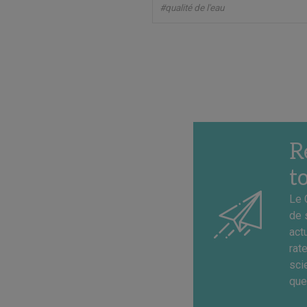
#qualité de l'eau
R
t
Le 
de 
act
rat
sci
que