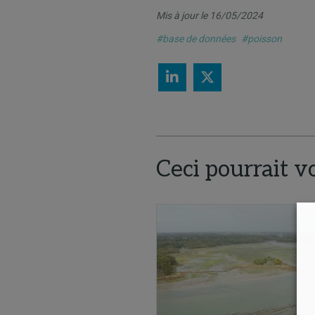
Mis à jour le 16/05/2024
#base de données
#poisson
Ceci pourrait v