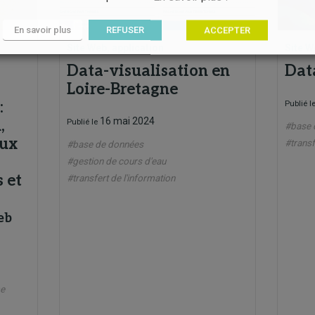
En savoir plus
REFUSER
ACCEPTER
Site Web, application
Site W
Data-visualisation en
Dat
Loire-Bretagne
:
Publié l
16 mai 2024
,
Publié le
#base 
eux
#transf
#base de données
#gestion de cours d'eau
 et
#transfert de l'information
eb
e