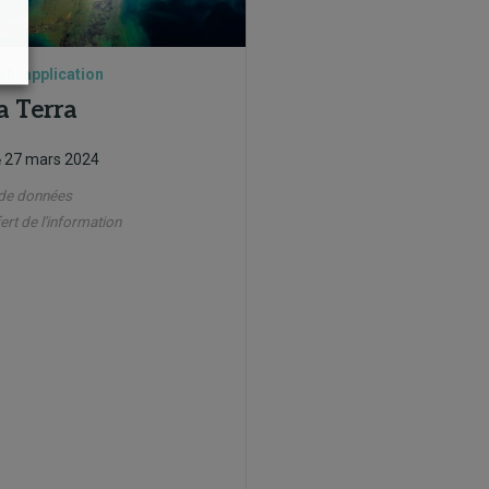
eb, application
a Terra
27 mars 2024
e
de données
ert de l'information