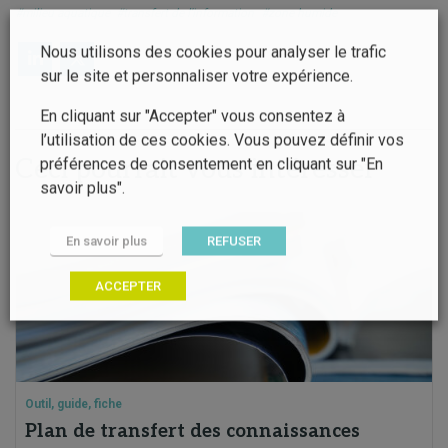
#milieu aquatique
#transfert de l'information
#zone humide
Nous utilisons des cookies pour analyser le trafic
sur le site et personnaliser votre expérience.
En cliquant sur "Accepter" vous consentez à
l’utilisation de ces cookies. Vous pouvez définir vos
Ceci pourrait vous intéresser
préférences de consentement en cliquant sur "En
savoir plus".
En savoir plus
REFUSER
ACCEPTER
Outil, guide, fiche
Plan de transfert des connaissances