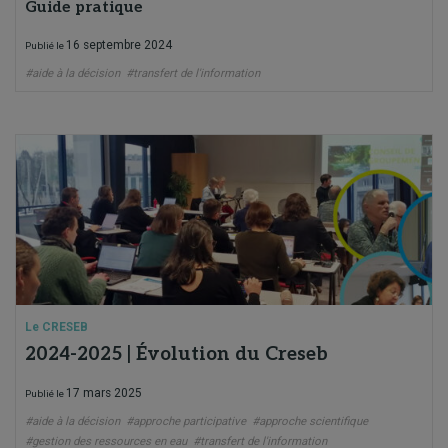
Guide pratique
16 septembre 2024
Publié le
#aide à la décision
#transfert de l'information
Le CRESEB
2024-2025 | Évolution du Creseb
17 mars 2025
Publié le
#aide à la décision
#approche participative
#approche scientifique
#gestion des ressources en eau
#transfert de l'information