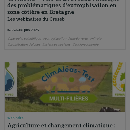
des problématiques d’eutrophisation en
zone côtière en Bretagne
Les webinaires du Creseb
06 juin 2025
Publié le
#approche scientifique
#eutrophisation
#marée verte
#nitrate
#prolifération d'algues
#sciences sociales
#socio-économie
Webinaire
Agriculture et changement climatique :