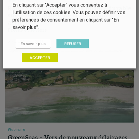
Synthèse, rapport
En cliquant sur "Accepter" vous consentez à
Rapport de l’Institut de la finance durable
l’utilisation de ces cookies. Vous pouvez définir vos
sur le financement de la transition
préférences de consentement en cliquant sur "En
agricole
savoir plus".
Freins et leviers
02 sept. 2025
Publié le
En savoir plus
REFUSER
#agriculture
#agroécologie
#paiement pour services environnementaux
ACCEPTER
Webinaire
GreenSeas – Vers de nouveaux éclairages