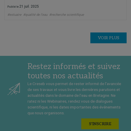
21 juil. 2025
Publié le
#estuaire
#qualité de l'eau
#recherche scientifique
VOIR PLUS
Restez informés et suivez
toutes nos actualités
Le Creseb vous permet de rester informé de l'avancée
de ses travaux et vous livre les dernières parutions et
actualités dans le domaine de l'eau en Bretagne. Ne
ratez ni les Webinaires, rendez vous de dialogues
scientifique, ni les dates importantes des événements
que nous organisons.
S'INSCRIRE