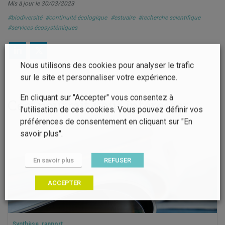
Mis à jour le 30/03/2023
#biodiversité
#continuité écologique
#estuaire
#recherche scientifique
#services écosystémiques
Nous utilisons des cookies pour analyser le trafic
sur le site et personnaliser votre expérience.
En cliquant sur "Accepter" vous consentez à
Ceci pourrait vous intéresser
l’utilisation de ces cookies. Vous pouvez définir vos
préférences de consentement en cliquant sur "En
savoir plus".
En savoir plus
REFUSER
ACCEPTER
Synthèse, rapport