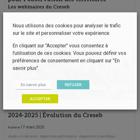
Les webinaires du Creseb
26 septembre 2025
Publié le
Nous utilisons des cookies pour analyser le trafic
#approche scientifique
#creseb
#ressource en eau
sur le site et personnaliser votre expérience.
En cliquant sur "Accepter" vous consentez à
l’utilisation de ces cookies. Vous pouvez définir vos
préférences de consentement en cliquant sur "En
savoir plus".
En savoir plus
REFUSER
ACCEPTER
Le CRESEB
2024-2025 | Évolution du Creseb
17 mars 2025
Publié le
#aide à la décision
#approche participative
#approche scientifique