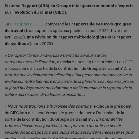
Sixième Rapport (AR6) du Groupe intergouvernemental d’experts
sur l’évolution du climat (GIEC).
Le
6° rapport du GIEC
comprend les
rapports de ses trois groupes
de travail
(trois rapports spéciaux publiés en août 2021, février et
avril 2022),
une révision du rapport méthodologique
et le
rapport
de synthèse
(mars 2023).
« Ce rapport lance un avertissement très sérieux sur les
conséquences de l’inaction
, a déclaré Hoesung Lee, président du GIEC
à l’occasion de la sortie de la contribution du Groupe de travail n°2.
Il
montre que le changement climatique fait peser une menace grave et
évolue sur notre bien-être et la santé de la planète. Les mesures prises
aujourd’hui façonneront l’adaptation de l’humanité et la réponse de la
nature aux risques climatiques croissants. »
«
Nous nous trouvons à la croisée des chemins,
explique le président
du GIEC lors de la conférence de presse donnée à l’occasion de la
sortie de la contribution du Groupe de travail n°3.
En prenant les
bonnes décisions aujourd’hui, nous pouvons garantir un avenir
vivable. Nous disposons des outils et du savoir-faire nécessaires pour
limiter le réchauffement
». Ce 3ème rapport, plus « politique » que les