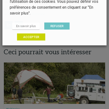
l’utilisation de ces cookies. Vous pouvez définir vos
Mis à jour le 05/04/2023
préférences de consentement en cliquant sur "En
#adaptation au changement climatique
#changement climatique
#pluie
savoir plus".
#ressource en eau
#sécheresse
En savoir plus
REFUSER
ACCEPTER
Ceci pourrait vous intéresser