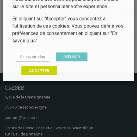
approche économique et
sur le site et personnaliser votre expérience.
application à la pollution des
élevages
En cliquant sur "Accepter" vous consentez à
l’utilisation de ces cookies. Vous pouvez définir vos
Article, thèse, mémoire
préférences de consentement en cliquant sur "En
Résumé La politique de l’eau : approche économique
et application...
savoir plus".
Lire la suite
En savoir plus
REFUSER
ACCEPTER
CRESEB
5, rue de la Chataigneraie
35510 cesson-Sévigné
contact@creseb.fr
Centre de Ressources et d’Expertise Scientifique
sur l’Eau de Bretagne