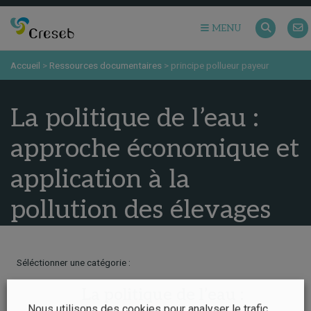
MENU
Accueil
>
Ressources documentaires
>
principe pollueur payeur
La politique de l’eau :
approche économique et
application à la
pollution des élevages
Séléctionner une catégorie :
La politique de l’eau :
Nous utilisons des cookies pour analyser le trafic