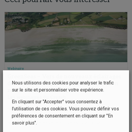
Webinaire
GreenSeas – Vers de nouveaux éclairages
Nous utilisons des cookies pour analyser le trafic
des problématiques d’eutrophisation en
sur le site et personnaliser votre expérience.
zone côtière en Bretagne
Les webinaires du Creseb
En cliquant sur "Accepter" vous consentez à
l’utilisation de ces cookies. Vous pouvez définir vos
06 juin 2025
Publié le
préférences de consentement en cliquant sur "En
#approche scientifique
#eutrophisation
#marée verte
#nitrate
savoir plus".
#prolifération d'algues
#sciences sociales
#socio-économie