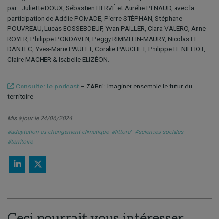
par : Juliette DOUX, Sébastien HERVÉ et Aurélie PENAUD, avec la
participation de Adélie POMADE, Pierre STÉPHAN, Stéphane
POUVREAU, Lucas BOSSEBOEUF, Yvan PAILLER, Clara VALERO, Anne
ROYER, Philippe PONDAVEN, Peggy RIMMELIN-MAURY, Nicolas LE
DANTEC, Yves-Marie PAULET, Coralie PAUCHET, Philippe LE NILLIOT,
Claire MACHER & Isabelle ELIZÉON.
Consulter le podcast
– ZABri : Imaginer ensemble le futur du
territoire
Mis à jour le 24/06/2024
#adaptation au changement climatique
#littoral
#sciences sociales
#territoire
Ceci pourrait vous intéresser