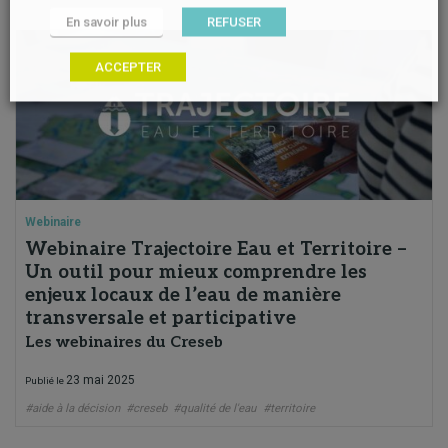
En savoir plus
REFUSER
ACCEPTER
Webinaire
Webinaire Trajectoire Eau et Territoire –
Un outil pour mieux comprendre les
enjeux locaux de l’eau de manière
transversale et participative
Les webinaires du Creseb
23 mai 2025
Publié le
#aide à la décision
#creseb
#qualité de l'eau
#territoire