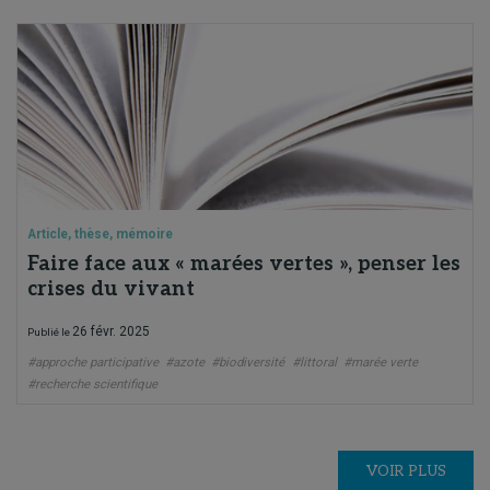
Article, thèse, mémoire
Faire face aux « marées vertes », penser les
crises du vivant
26 févr. 2025
Publié le
#approche participative
#azote
#biodiversité
#littoral
#marée verte
#recherche scientifique
VOIR PLUS