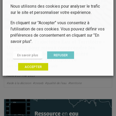
Nous utilisons des cookies pour analyser le trafic
sur le site et personnaliser votre expérience.
En cliquant sur "Accepter" vous consentez à
l’utilisation de ces cookies. Vous pouvez définir vos
préférences de consentement en cliquant sur "En
Webinaire
savoir plus".
Webinaire Trajectoire Eau et Territoire –
Un outil pour mieux comprendre les
enjeux locaux de l’eau de manière
En savoir plus
REFUSER
transversale et participative
Les webinaires du Creseb
ACCEPTER
23 mai 2025
Publié le
#aide à la décision
#creseb
#qualité de l'eau
#territoire