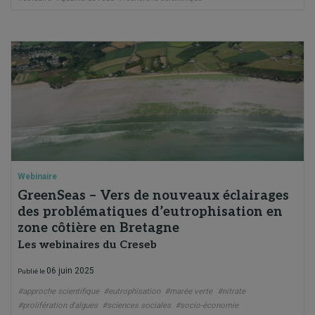
Webinaire
GreenSeas – Vers de nouveaux éclairages
des problématiques d’eutrophisation en
zone côtière en Bretagne
Les webinaires du Creseb
06 juin 2025
Publié le
#approche scientifique
#eutrophisation
#marée verte
#nitrate
#prolifération d'algues
#sciences sociales
#socio-économie