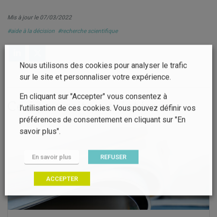
Mis à jour le 07/03/2022
#aide à la décision
#recherche scientifique
Nous utilisons des cookies pour analyser le trafic
sur le site et personnaliser votre expérience.
En cliquant sur "Accepter" vous consentez à
Ceci pourrait vous intéresser
l’utilisation de ces cookies. Vous pouvez définir vos
préférences de consentement en cliquant sur "En
savoir plus".
En savoir plus
REFUSER
ACCEPTER