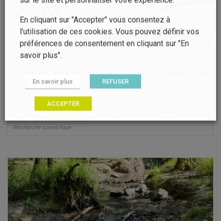
En cliquant sur "Accepter" vous consentez à
l’utilisation de ces cookies. Vous pouvez définir vos
préférences de consentement en cliquant sur "En
savoir plus".
Article, thèse, mémoire
Faire face aux « marées vertes », penser les
En savoir plus
REFUSER
crises du vivant
ACCEPTER
26 févr. 2025
Publié le
#approche participative
#azote
#biodiversité
#littoral
#marée verte
#recherche scientifique