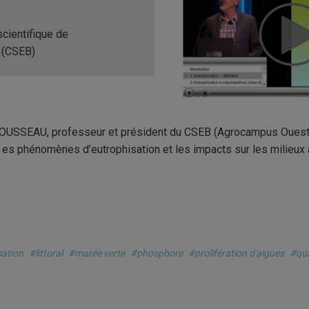
scientifique de
 (CSEB)
OUSSEAU, professeur et président du CSEB (Agrocampus Ouest,
es phénomènes d’eutrophisation et les impacts sur les milieux
sation
#littoral
#marée verte
#phosphore
#prolifération d'algues
#qua