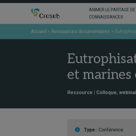
ANIMER LE PARTAGE DE
CONNAISSANCES
Accueil
>
Ressources documentaires
>
Eutrophis
Eutrophisat
et marines
Ressource | Colloque, webinai
Type :
Conférence