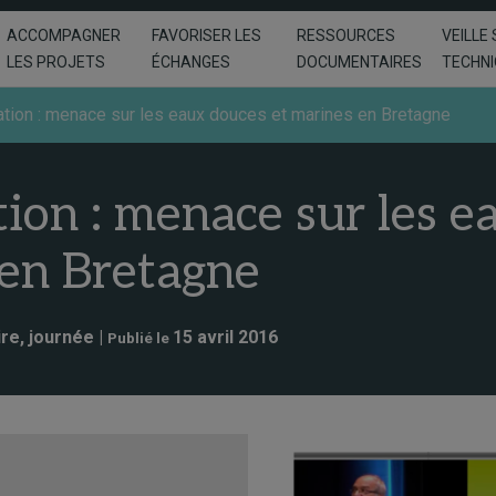
ACCOMPAGNER
FAVORISER LES
RESSOURCES
VEILLE 
LES PROJETS
ÉCHANGES
DOCUMENTAIRES
TECHN
ation : menace sur les eaux douces et marines en Bretagne
ion : menace sur les e
 en Bretagne
re, journée |
15 avril 2016
Publié le