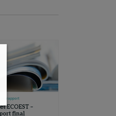
se, rapport
jet ECOEST –
ort final