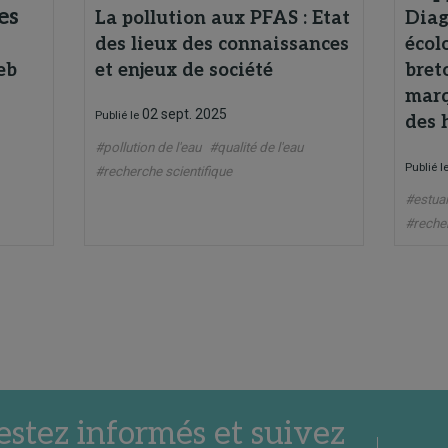
es
La pollution aux PFAS : Etat
Diag
des lieux des connaissances
écol
eb
et enjeux de société
bret
marq
02 sept. 2025
Publié le
des 
#pollution de l'eau
#qualité de l'eau
Publié l
#recherche scientifique
#estuai
#recher
estez informés et suivez