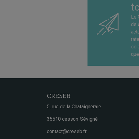
t
Le 
de 
act
rat
sci
que
CRESEB
5, rue de la Chataigneraie
35510 cesson-Sévigné
contact@creseb.fr