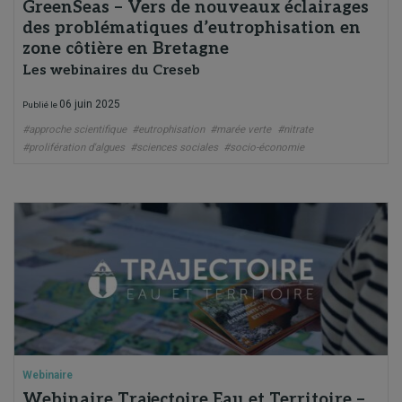
GreenSeas – Vers de nouveaux éclairages
des problématiques d’eutrophisation en
zone côtière en Bretagne
Les webinaires du Creseb
06 juin 2025
Publié le
#approche scientifique
#eutrophisation
#marée verte
#nitrate
#prolifération d'algues
#sciences sociales
#socio-économie
Webinaire
Webinaire Trajectoire Eau et Territoire –