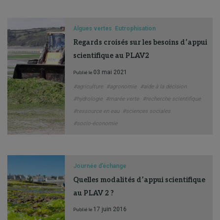
Algues vertes
Eutrophisation
Regards croisés sur les besoins d’appui
scientifique au PLAV2
03 mai 2021
Publié le
#agriculture
#agronomie
#aide à la décision
#hydrologie
#marée verte
#recherche scientifique
#ressource en eau
#sciences sociales
#socio-économie
Journée d’échange
Quelles modalités d’appui scientifique
au PLAV 2 ?
17 juin 2016
Publié le