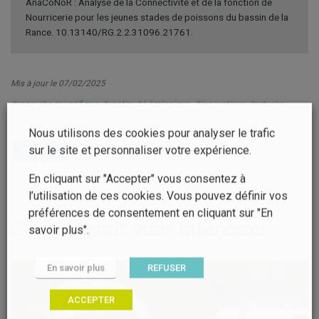
AnaCoNoR : Analyse de la Connectivité et de la fonction de
Nourricerie pour les jeunes stades de poissons du bassin de la
Rance. 10.13140/RG.2.2.31096.21761.
Mis à jour le 07/02/2025
#approche scientifique
#continuité écologique
#écosystème
#estuaire
#littoral
#poisson
#qualité de l'eau
Nous utilisons des cookies pour analyser le trafic
sur le site et personnaliser votre expérience.
En cliquant sur "Accepter" vous consentez à
l’utilisation de ces cookies. Vous pouvez définir vos
préférences de consentement en cliquant sur "En
Ceci pourrait vous intéresser
savoir plus".
En savoir plus
REFUSER
ACCEPTER