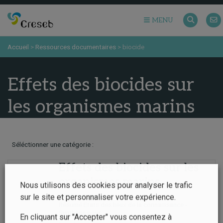
MENU
Accueil
>
Ressources documentaires
>
biocide
Effets des biocides sur
les organismes marins
Séléctionner une catégorie :
Effets des biocides sur les
organismes marins
Nous utilisons des cookies pour analyser le trafic
sur le site et personnaliser votre expérience.
Synthèse, rapport
Résumé Etats des lieux de la connaissance -
Synthèse pour...
En cliquant sur "Accepter" vous consentez à