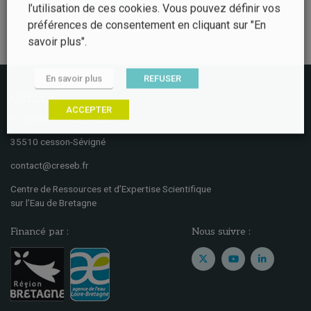
Lire la suite
l’utilisation de ces cookies. Vous pouvez définir vos
préférences de consentement en cliquant sur "En
savoir plus".
En savoir plus
REFUSER
CRESEB
ACCEPTER
5, rue de la Chataigneraie
35510 cesson-Sévigné
contact@creseb.fr
Centre de Ressources et d’Expertise Scientifique
sur l’Eau de Bretagne
Financé par :
Nous suivre :