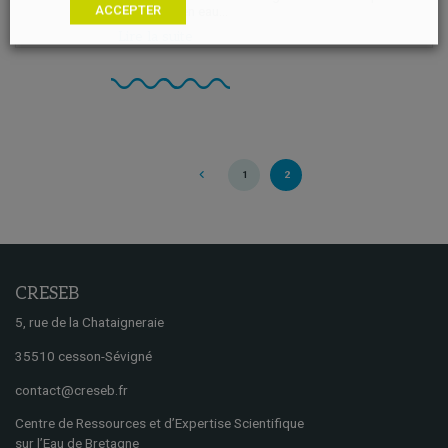
ACCEPTER
ressource en eau...
Lire la suite
1
2
CRESEB
5, rue de la Chataigneraie
35510 cesson-Sévigné
contact@creseb.fr
Centre de Ressources et d’Expertise Scientifique
sur l’Eau de Bretagne