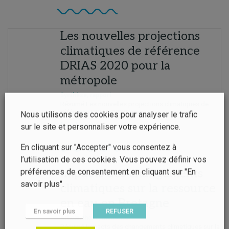
Les nouvelles projections
climatiques de référence
DRIAS 2020 pour la
métropole
Synthèse, rapport
Résumé Les nouvelles projections climatiques de
référence DRIAS 2020 pour...
Nous utilisons des cookies pour analyser le trafic
Lire la suite
sur le site et personnaliser votre expérience.
En cliquant sur "Accepter" vous consentez à
l’utilisation de ces cookies. Vous pouvez définir vos
Impacts des changements
préférences de consentement en cliquant sur "En
savoir plus".
climatiques sur la ressource
en eau en Bretagne
En savoir plus
REFUSER
Article, thèse, mémoire
Résumé Impacts des changements climatiques sur la