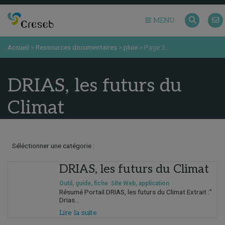
MENU
Accueil
>
Ressources documentaires
>
pluie
>
Page 2
DRIAS, les futurs du
Climat
Séléctionner une catégorie :
DRIAS, les futurs du Climat
Outil, guide, fiche
Site Web, application
Résumé Portail DRIAS, les futurs du Climat Extrait :"
Drias...
Lire la suite