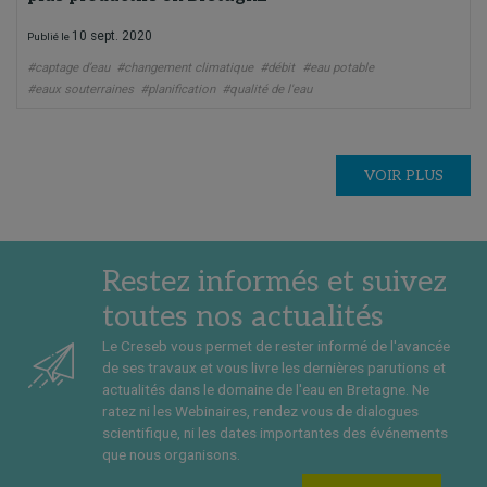
10 sept. 2020
Publié le
#captage d’eau
#changement climatique
#débit
#eau potable
#eaux souterraines
#planification
#qualité de l'eau
VOIR PLUS
Restez informés et suivez
toutes nos actualités
Le Creseb vous permet de rester informé de l'avancée
de ses travaux et vous livre les dernières parutions et
actualités dans le domaine de l'eau en Bretagne. Ne
ratez ni les Webinaires, rendez vous de dialogues
scientifique, ni les dates importantes des événements
que nous organisons.