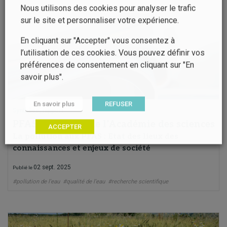
Nous utilisons des cookies pour analyser le trafic
sur le site et personnaliser votre expérience.
En cliquant sur "Accepter" vous consentez à
l’utilisation de ces cookies. Vous pouvez définir vos
préférences de consentement en cliquant sur "En
savoir plus".
En savoir plus
REFUSER
Synthèse, rapport
PFAS – Rapport de l’Académie des sciences
ACCEPTER
La pollution aux PFAS : Etat des lieux des
connaissances et enjeux de société
02 sept. 2025
Publié le
#pollution de l'eau
#qualité de l'eau
#recherche scientifique