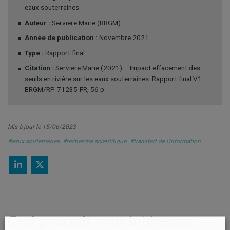
eaux souterraines
Auteur :
Serviere Marie (BRGM)
Année de publication :
Novembre 2021
Type :
Rapport final
Citation :
Serviere Marie (2021) – Impact effacement des
seuils en rivière sur les eaux souterraines. Rapport final V1.
BRGM/RP-71235-FR, 56 p.
Mis à jour le 15/06/2023
#eaux souterraines
#recherche scientifique
#transfert de l'information
Ceci pourrait vous intéresser