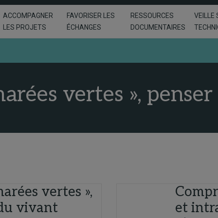
ACCOMPAGNER
FAVORISER LES
RESSOURCES
VEILLE 
LES PROJETS
ÉCHANGES
DOCUMENTAIRES
TECHN
arées vertes », penser 
marées vertes »,
Compre
 du vivant
et int