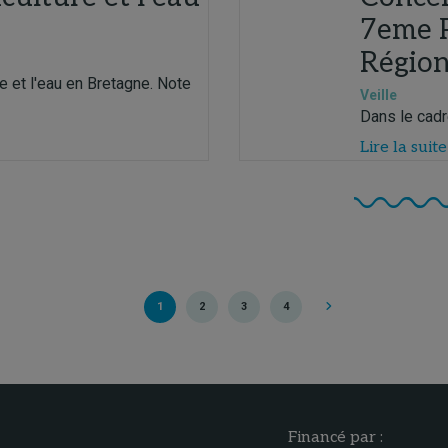
7eme 
Région
re et l'eau en Bretagne. Note
Veille
Dans le cadre
Lire la suite
1
2
3
4
Financé par :