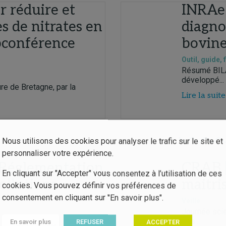
r réduire et
INRAe 
es de nitrates en
diagno
bconférence
bovin
Outil, guide, 
Résumé BILAG
développé...
re de Bretagne, par la
Lire la suite
Nous utilisons des cookies pour analyser le trafic sur le site et
personnaliser votre expérience.
 Réglementation
CRAB |
En cliquant sur "Accepter" vous consentez à l’utilisation de ces
pollutions
maitris
cookies. Vous pouvez définir vos préférences de
consentement en cliquant sur "En savoir plus".
Veille
Journée scie
des...
En savoir plus
REFUSER
ACCEPTER