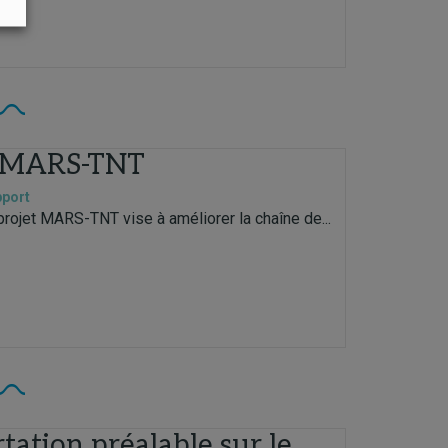
t MARS-TNT
pport
ojet MARS-TNT vise à améliorer la chaîne de...
tation préalable sur le