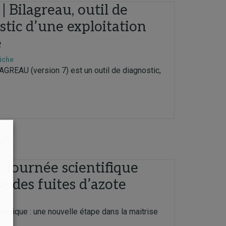
| Bilagreau, outil de
stic d’une exploitation
e
fiche
REAU (version 7) est un outil de diagnostic,
 Journée scientifique
e des fuites d’azote
ntifique : une nouvelle étape dans la maitrise