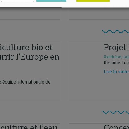
s pollutions diffuses :
Lire la suite
iculture bio et
Proje
rrir l’Europe en
Synthèse, ra
Résumé Le pr
Lire la suite
e équipe internationale de
iculture et l’eau
Concer