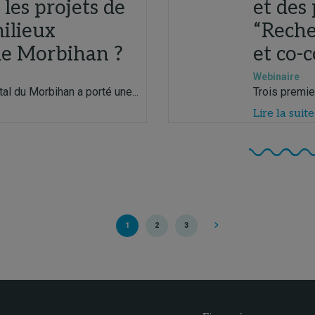
 les projets de
et des
ilieux
“Reche
le Morbihan ?
et co-
Webinaire
al du Morbihan a porté une...
Trois premie
Lire la suite
1
2
3