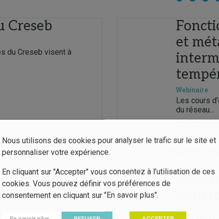
u Creseb
Fonct
et mét
s du Creseb visent à
interm
tempé
Webinaire
Les cours d’
du réseau...
Lire la suite
Nous utilisons des cookies pour analyser le trafic sur le site et
personnaliser votre expérience.
En cliquant sur "Accepter" vous consentez à l’utilisation de ces
 de prévision
Dimens
cookies. Vous pouvez définir vos préférences de
ébits
enher
consentement en cliquant sur "En savoir plus".
Webinaire
En savoir plus
REFUSER
ACCEPTER