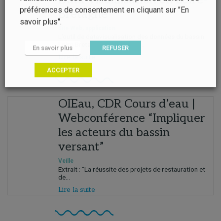
préférences de consentement en cliquant sur "En
Bretagne
savoir plus".
Site Web, application
L’outil de datavisualisation des données du bassin
Loire-Bretagne propose une...
En savoir plus
REFUSER
Lire la suite
ACCEPTER
OIEau, CDR Cours d’eau |
Webconférence “Impliquer
les acteurs du bassin
versant”
Veille
Extrait : "La réussite des projets de restauration et
de...
Lire la suite