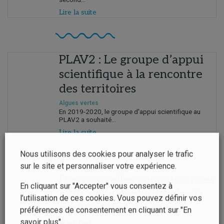
Lire la suite
PLAV2 : Le groupe d’appui
scientifique à la rencontre
des territoires
Algues vertes
En 2019-2020, le groupe d'appui scientifique au
PLAV2 a souhaité...
Lire la suite
Nous utilisons des cookies pour analyser le trafic
sur le site et personnaliser votre expérience.
Des nouvelles connaissances
En cliquant sur "Accepter" vous consentez à
pour mieux comprendre la
l’utilisation de ces cookies. Vous pouvez définir vos
prolifération des algues
préférences de consentement en cliquant sur "En
vertes
savoir plus".