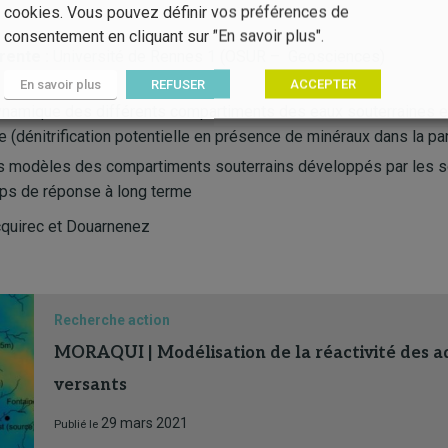
cookies. Vous pouvez définir vos préférences de
consentement en cliquant sur "En savoir plus".
rente :
Université de Rennes 1 (OSUR – Geosciences)
En savoir plus
REFUSER
ACCEPTER
ynamique des différents compartiments des eaux souterraines et
te (dénitrification potentielle en présence de minéraux dans la par
s modèles des compartiments souterrains développés par les sci
mps de réponse à long terme
quirec et Douarnenez
Recherche action
MORAQUI | Modélisation de la réactivité des aq
versants
29 mars 2021
Publié le