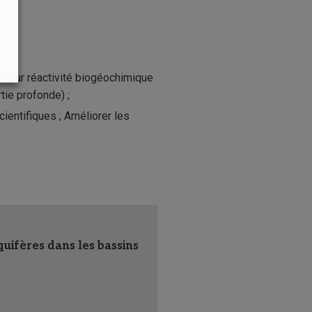
 leur réactivité biogéochimique
tie profonde) ;
entifiques ; Améliorer les
uifères dans les bassins