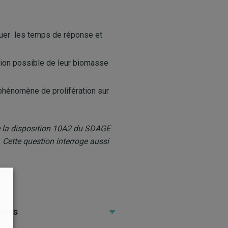
aluer les temps de réponse et
tion possible de leur biomasse
 phénomène de prolifération sur
e la disposition 10A2 du SDAGE
. Cette question interroge aussi
ertes