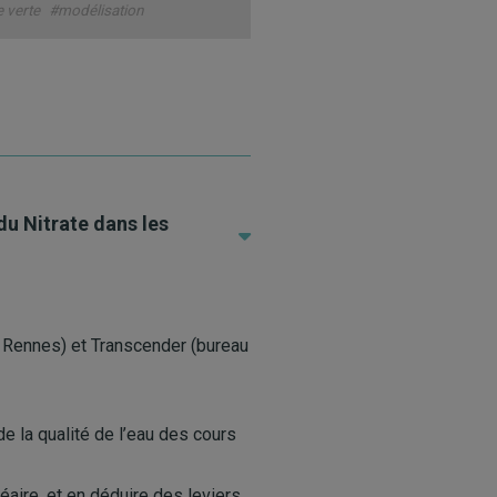
 verte
#modélisation
du Nitrate dans les
 Rennes) et Transcender (bureau
e la qualité de l’eau des cours
inéaire, et en déduire des leviers