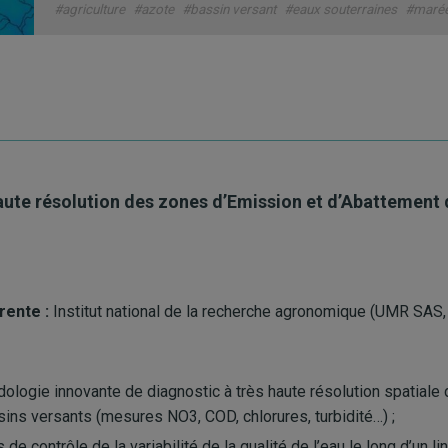
#agriculture
#azote
#bassin versant
#eaux souterraines
#marée
aute résolution des zones d’Emission et d’Abattement 
rente :
Institut national de la recherche agronomique (UMR SAS,
logie innovante de diagnostic à très haute résolution spatiale d
sins versants (mesures NO3, COD, chlorures, turbidité…) ;
s de contrôle de la variabilité de la qualité de l’eau le long d’un l