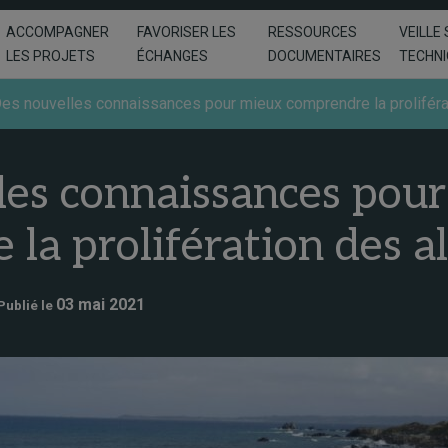
ACCOMPAGNER
FAVORISER LES
RESSOURCES
VEILLE 
LES PROJETS
ÉCHANGES
DOCUMENTAIRES
TECHN
es nouvelles connaissances pour mieux comprendre la proliféra
les connaissances pou
la prolifération des a
03 mai 2021
Publié le