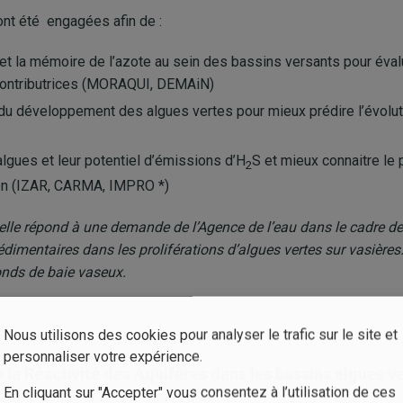
ont été engagées afin de :
 et la mémoire de l’azote au sein des bassins versants pour év
 contributrices (MORAQUI, DEMAiN)
 du développement des algues vertes pour mieux prédire l’évolu
algues et leur potentiel d’émissions d’H
S et mieux connaitre le
2
eton (IZAR, CARMA, IMPRO *)
elle répond à une demande de l’Agence de l’eau dans le cadre d
édimentaires dans les proliférations d’algues vertes sur vasières
onds de baie vaseux.
Nous utilisons des cookies pour analyser le trafic sur le site et
personnaliser votre expérience.
la Réactivité des Aquifères dans les bassins algues v
En cliquant sur "Accepter" vous consentez à l’utilisation de ces