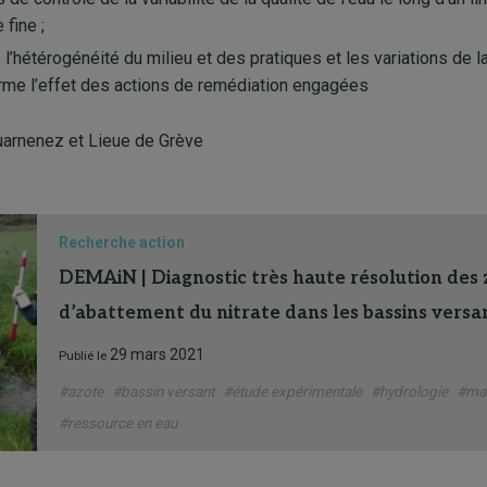
 fine ;
 l’hétérogénéité du milieu et des pratiques et les variations de la
terme l’effet des actions de remédiation engagées
arnenez et Lieue de Grève
Recherche action
DEMAiN | Diagnostic très haute résolution des 
d’abattement du nitrate dans les bassins versa
29 mars 2021
Publié le
#azote
#bassin versant
#étude expérimentale
#hydrologie
#mar
#ressource en eau