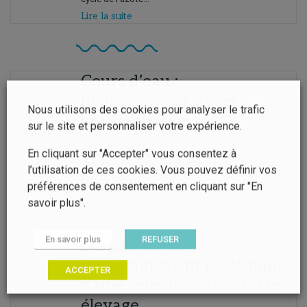
Lire la suite
Cours d’eau :
hydromorphologie et
Nous utilisons des cookies pour analyser le trafic
eutrophisation
sur le site et personnaliser votre expérience.
Synthèse, rapport
Restaurer l'hydromorphologie des cours d'eau et
En cliquant sur "Accepter" vous consentez à
mieux maîtriser les nutriments...
l’utilisation de ces cookies. Vous pouvez définir vos
Lire la suite
préférences de consentement en cliquant sur "En
savoir plus".
En savoir plus
REFUSER
Diagnostic du
fonctionnement écologique
ACCEPTER
d’une retenue en contexte
élevage